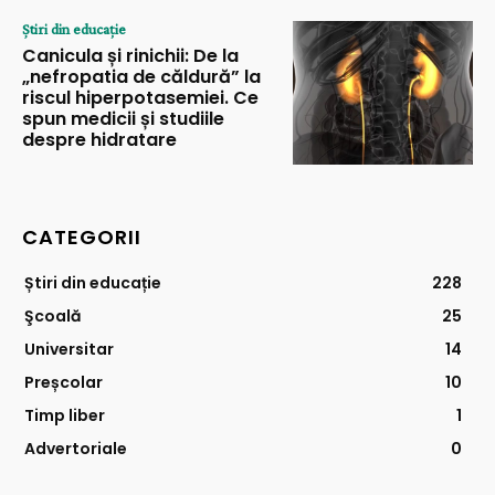
Știri din educație
Canicula și rinichii: De la
„nefropatia de căldură” la
riscul hiperpotasemiei. Ce
spun medicii și studiile
despre hidratare
CATEGORII
Știri din educație
228
Şcoală
25
Universitar
14
Preșcolar
10
Timp liber
1
Advertoriale
0