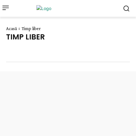
Acasă
Timp liber
TIMP LIBER
Advertoriale
Preșcolar
Şcoală
Știri din educație
Universitar