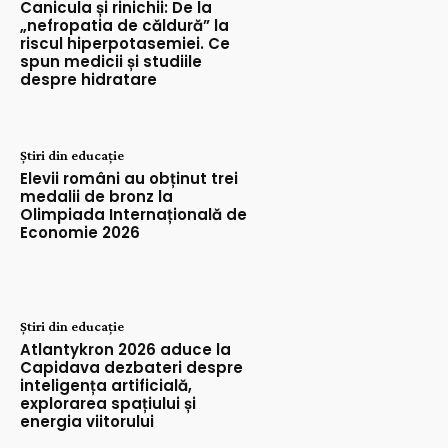
Canicula și rinichii: De la
„nefropatia de căldură” la
riscul hiperpotasemiei. Ce
spun medicii și studiile
despre hidratare
Știri din educație
Elevii români au obținut trei
medalii de bronz la
Olimpiada Internațională de
Economie 2026
Știri din educație
Atlantykron 2026 aduce la
Capidava dezbateri despre
inteligența artificială,
explorarea spațiului și
energia viitorului