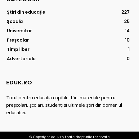
Știri din educație
227
Şcoală
25
Universitar
14
Preșcolar
10
Timp liber
1
Advertoriale
0
EDUK.RO
Totul pentru educația copilului tău: materiale pentru
preșcolari, școlari, studenți și ultimele știri din domeniul
educației.
© Copyright eduk.ro, toate drepturile rezervate.