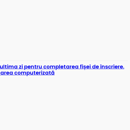
ultima zi pentru completarea fișei de înscriere.
izarea computerizată