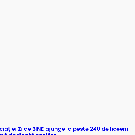
 IX-
t
iației Zi de BINE ajunge la peste 240 de liceeni