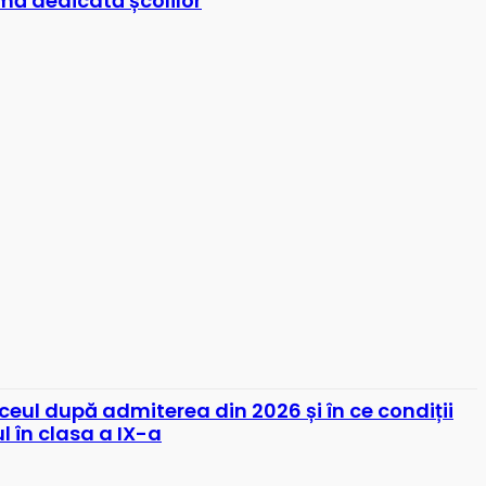
rmă dedicată școlilor
ceul după admiterea din 2026 și în ce condiții
l în clasa a IX-a