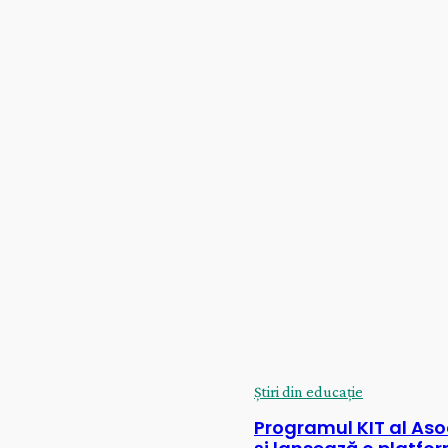
Știri din educație
Ce se schimbă pentru elevii de clasa a
a din anul școlar 2026–2027. Mai mul
n
timp pentru recapitulare și o nouă
materie obligatorie
n
Știri din educație
Programul KIT al Asoc