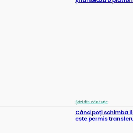
și lansează o platfo
Știri din educație
Când poți schimba li
este permis transferu