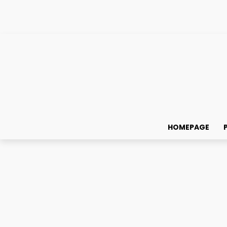
HOMEPAGE
Acasă
Știri din educație
ȘTIRI DIN EDUCAȚIE
Advertoriale
Preșcolar