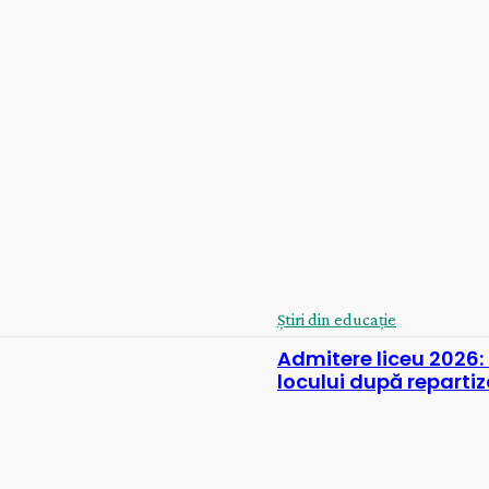
Știri din educație
Admitere liceu 2026:
locului după reparti