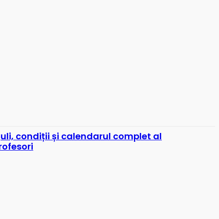
uli, condiții și calendarul complet al
rofesori