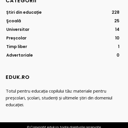
CATEGORII
Știri din educație
228
Şcoală
25
Universitar
14
Preșcolar
10
Timp liber
1
Advertoriale
0
EDUK.RO
Totul pentru educația copilului tău: materiale pentru
preșcolari, școlari, studenți și ultimele știri din domeniul
educației.
© Copyright eduk.ro, toate drepturile rezervate.