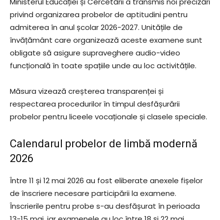
Ministerul Educației și Cercetării a transmis noi precizări
privind organizarea probelor de aptitudini pentru
admiterea în anul școlar 2026-2027. Unitățile de
învățământ care organizează aceste examene sunt
obligate să asigure supraveghere audio-video
funcțională în toate spațiile unde au loc activitățile.
Măsura vizează creșterea transparenței și
respectarea procedurilor în timpul desfășurării
probelor pentru liceele vocaționale și clasele speciale.
Calendarul probelor de limbă modernă
2026
Între 11 și 12 mai 2026 au fost eliberate anexele fișelor
de înscriere necesare participării la examene.
Înscrierile pentru probe s-au desfășurat în perioada
13-15 mai, iar examenele au loc între 18 și 22 mai.