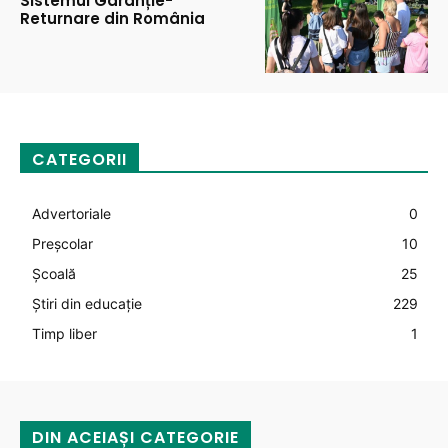
Sistemul Garanție-
Returnare din România
CATEGORII
Advertoriale
0
Preșcolar
10
Şcoală
25
Știri din educație
229
Timp liber
1
DIN ACEIAȘI CATEGORIE