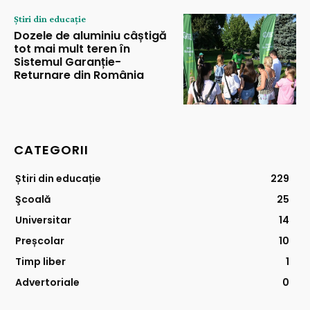
Știri din educație
Dozele de aluminiu câștigă
tot mai mult teren în
Sistemul Garanție-
Returnare din România
CATEGORII
Știri din educație
229
Şcoală
25
Universitar
14
Preșcolar
10
Timp liber
1
Advertoriale
0