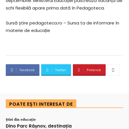
septembrie: Ministerul Educației păstrează vacanța de
schi flexibilă apare prima dată în Pedagoteca.
Sursă știre pedagoteca.ro – Sursa ta de informare în
materie de educație
Facebook
Twitter
Pinterest
POATE EȘTI INTERESAT DE
Știri din educație
Dino Parc Râșnov, destinația