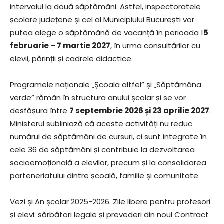
intervalul la două săptămâni. Astfel, inspectoratele
școlare județene și cel al Municipiului București vor
putea alege o săptămână de vacanță în perioada 1
5
februarie – 7 martie 2027
, în urma consultărilor cu
elevii, părinții și cadrele didactice.
Programele naționale „Școala altfel” și „Săptămâna
verde” rămân în structura anului școlar și se vor
desfășura între
7 septembrie 2026 și 23 aprilie 2027
.
Ministerul subliniază că aceste activități nu reduc
numărul de săptămâni de cursuri, ci sunt integrate în
cele 36 de săptămâni și contribuie la dezvoltarea
socioemoțională a elevilor, precum și la consolidarea
parteneriatului dintre școală, familie și comunitate.
Vezi și An școlar 2025-2026. Zile libere pentru profesori
și elevi: sărbători legale și prevederi din noul Contract