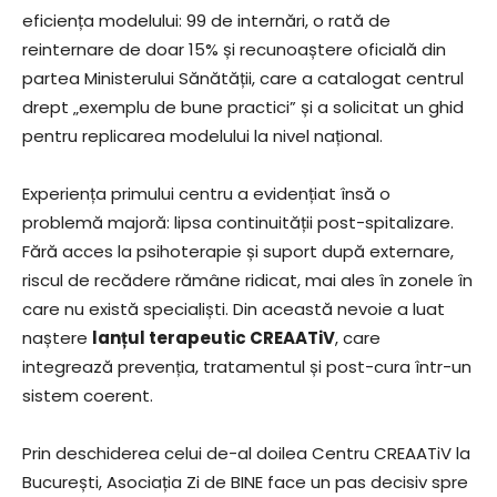
eficiența modelului: 99 de internări, o rată de
reinternare de doar 15% și recunoaștere oficială din
partea Ministerului Sănătății, care a catalogat centrul
drept „exemplu de bune practici” și a solicitat un ghid
pentru replicarea modelului la nivel național.
Experiența primului centru a evidențiat însă o
problemă majoră: lipsa continuității post-spitalizare.
Fără acces la psihoterapie și suport după externare,
riscul de recădere rămâne ridicat, mai ales în zonele în
care nu există specialiști. Din această nevoie a luat
naștere
lanțul terapeutic CREAATiV
, care
integrează prevenția, tratamentul și post-cura într-un
sistem coerent.
Prin deschiderea celui de-al doilea Centru CREAATiV la
București, Asociația Zi de BINE face un pas decisiv spre