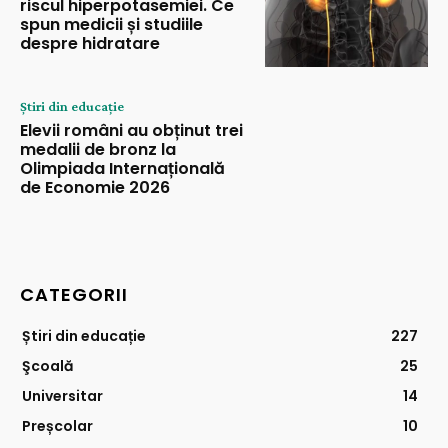
riscul hiperpotasemiei. Ce
spun medicii și studiile
despre hidratare
Știri din educație
Elevii români au obținut trei
medalii de bronz la
Olimpiada Internațională
de Economie 2026
CATEGORII
Știri din educație
227
Şcoală
25
Universitar
14
Preșcolar
10