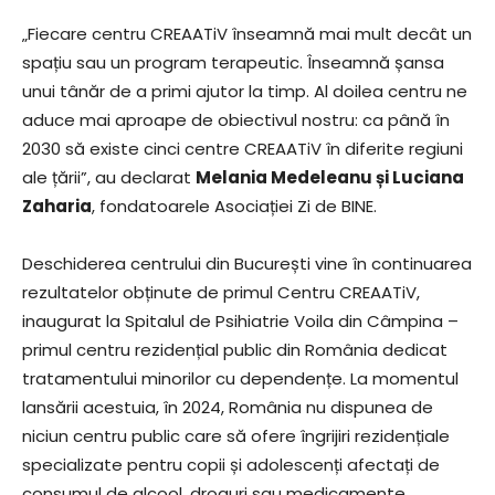
„Fiecare centru CREAATiV înseamnă mai mult decât un
spațiu sau un program terapeutic. Înseamnă șansa
unui tânăr de a primi ajutor la timp. Al doilea centru ne
aduce mai aproape de obiectivul nostru: ca până în
2030 să existe cinci centre CREAATiV în diferite regiuni
ale țării”, au declarat
Melania Medeleanu și Luciana
Zaharia
, fondatoarele Asociației Zi de BINE.
Deschiderea centrului din București vine în continuarea
rezultatelor obținute de primul Centru CREAATiV,
inaugurat la Spitalul de Psihiatrie Voila din Câmpina –
primul centru rezidențial public din România dedicat
tratamentului minorilor cu dependențe. La momentul
lansării acestuia, în 2024, România nu dispunea de
niciun centru public care să ofere îngrijiri rezidențiale
specializate pentru copii și adolescenți afectați de
consumul de alcool, droguri sau medicamente.