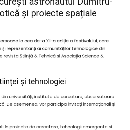
rești astronautul Dumitru-
otică și proiecte spațiale
rsoane la cea de-a XII-a ediție a festivalului, care
vi și reprezentanți ai comunităților tehnologice din
 revista Știință & Tehnică și Asociația Science &
iinței și tehnologiei
 din universități, institute de cercetare, observatoare
ă. De asemenea, vor participa invitați internaționali și
ați în proiecte de cercetare, tehnologii emergente și