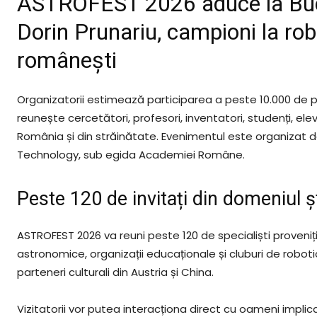
ASTROFEST 2026 aduce la Bucu
Dorin Prunariu, campioni la rob
românești
Organizatorii estimează participarea a peste 10.000 de pe
reunește cercetători, profesori, inventatori, studenți, ele
România și din străinătate. Evenimentul este organizat de
Technology, sub egida Academiei Române.
Peste 120 de invitați din domeniul șt
ASTROFEST 2026 va reuni peste 120 de specialiști proveniți
astronomice, organizații educaționale și cluburi de robotic
parteneri culturali din Austria și China.
Vizitatorii vor putea interacționa direct cu oameni implic