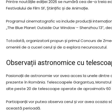
Printre noutățile ediției 2026 se numără cea de-a treia ed
Festivalului de Film SF, Științific și de Animație.
Programul cinematografic va include producții internați
„The Blue Planet Outside Our Window – Shenzhou 13”, dedicat
Totodată, organizatorii propun și primul Concurs de Zmee d
omenirii de a cuceri cerul și de a explora necunoscutul.
Observații astronomice cu telescoa
Pasionații de astronomie vor avea acces la unele dintre
prezente în România. Telescoapele Gargantua, Monstrul și B
alte peste 20 de telescoape operate de aproximativ 60 d
Participanții vor putea observa cerul și vor avea ocazia s
această perioadă.