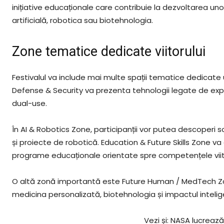
inițiative educaționale care contribuie la dezvoltarea un
artificială, robotica sau biotehnologia.
Zone tematice dedicate viitorului
Festivalul va include mai multe spații tematice dedicate
Defense & Security va prezenta tehnologii legate de explor
dual-use.
În AI & Robotics Zone, participanții vor putea descoperi s
și proiecte de robotică. Education & Future Skills Zone va 
programe educaționale orientate spre competențele viito
O altă zonă importantă este Future Human / MedTech Z
medicina personalizată, biotehnologia și impactul inteligen
Vezi și: NASA lucreaz