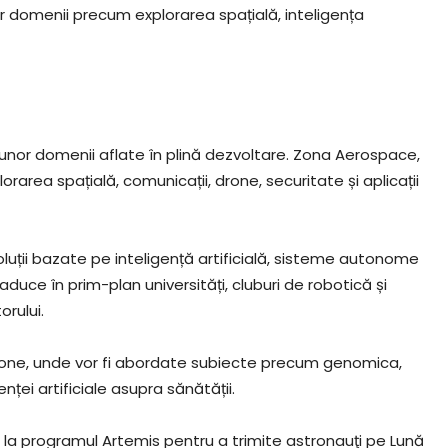
or domenii precum explorarea spațială, inteligența
 unor domenii aflate în plină dezvoltare. Zona Aerospace,
area spațială, comunicații, drone, securitate și aplicații
oluții bazate pe inteligență artificială, sisteme autonome
aduce în prim-plan universități, cluburi de robotică și
rului.
one, unde vor fi abordate subiecte precum genomica,
ței artificiale asupra sănătății.
ă la programul Artemis pentru a trimite astronauţi pe Lună