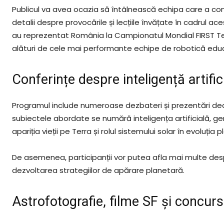
Publicul va avea ocazia să întâlnească echipa care a cont
detalii despre provocările și lecțiile învățate în cadrul 
au reprezentat România la Campionatul Mondial FIRST T
alături de cele mai performante echipe de robotică educ
Conferințe despre inteligență artific
Programul include numeroase dezbateri și prezentări ded
subiectele abordate se numără inteligența artificială, gen
apariția vieții pe Terra și rolul sistemului solar în evoluția p
De asemenea, participanții vor putea afla mai multe des
dezvoltarea strategiilor de apărare planetară.
Astrofotografie, filme SF și concur