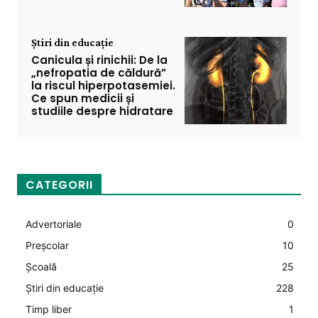
Știri din educație
Canicula și rinichii: De la
„nefropatia de căldură”
la riscul hiperpotasemiei.
Ce spun medicii și
studiile despre hidratare
CATEGORII
Advertoriale
0
Preșcolar
10
Şcoală
25
Știri din educație
228
Timp liber
1