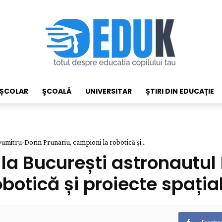
EȘCOLAR
ŞCOALĂ
UNIVERSITAR
ȘTIRI DIN EDUCAȚIE
itru-Dorin Prunariu, campioni la robotică și...
a București astronautul
obotică și proiecte spați
Facebo