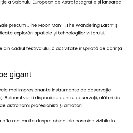
iție a Salonului European de Astrofotografie și lansarea
onale precum „The Moon Man”, „The Wandering Earth” și
e explorării spațiale și tehnologiilor viitorului.
in cadrul festivalului, o activitate inspirată de dorința
pe gigant
 cele mai impresionante instrumente de observație
alaurul vor fi disponibile pentru observații, alături de
e astronomi profesioniști și amatori.
ă afle mai multe despre obiectele cosmice vizibile în