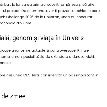
ribuit la lansarea primului satelit românesc și să afle
acestui proiect. De asemenea, vor fi prezente echipele care
ech Challenge 2026 de la Houston, unde au concurat
ațională din lume.
ială, genom și viața în Univers
icate unor teme actuale și controversate. Printre
omul uman, posibilitățile de extindere a duratei vieții,
lanetei.
pre misiunea ESA Hera, considerată un pas important în
s de zmee