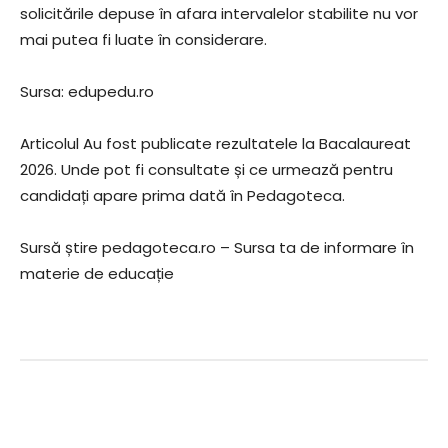
solicitările depuse în afara intervalelor stabilite nu vor
mai putea fi luate în considerare.
Sursa: edupedu.ro
Articolul Au fost publicate rezultatele la Bacalaureat
2026. Unde pot fi consultate și ce urmează pentru
candidați apare prima dată în Pedagoteca.
Sursă știre pedagoteca.ro – Sursa ta de informare în
materie de educație
Facebook
Twitter
Pinterest
Wha