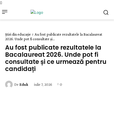
Știri din educație
Au fost publicate rezultatele la Bacalaureat
2026. Unde pot fi consultate și...
Au fost publicate rezultatele la
Bacalaureat 2026. Unde pot fi
consultate și ce urmează pentru
candidați
iulie 7, 2026
0
De
Eduk
Facebook
Twitter
Pinterest
Wha