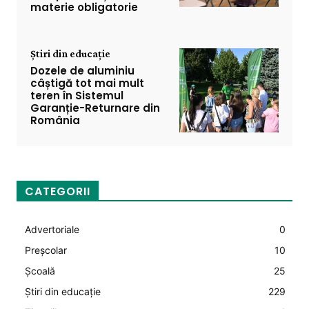
materie obligatorie
Știri din educație
Dozele de aluminiu
câștigă tot mai mult
teren în Sistemul
Garanție-Returnare din
România
CATEGORII
Advertoriale
0
Preșcolar
10
Şcoală
25
Știri din educație
229