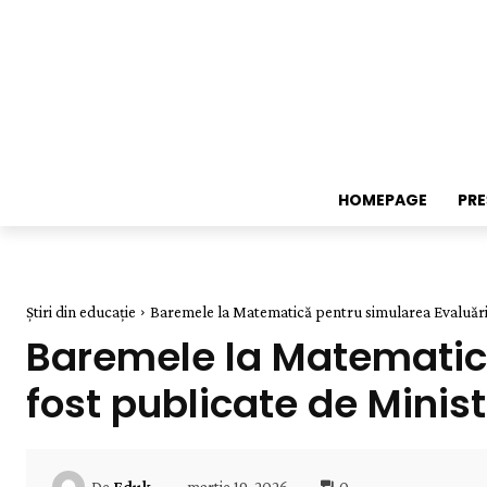
HOMEPAGE
PR
Știri din educație
Baremele la Matematică pentru simularea Evaluării 
Baremele la Matematică
fost publicate de Minist
martie 19, 2026
0
De
Eduk