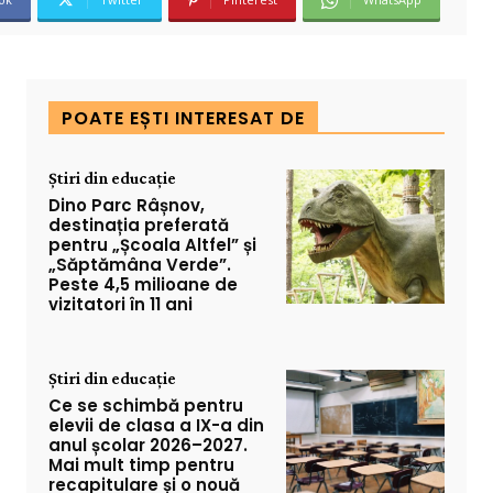
POATE EȘTI INTERESAT DE
Știri din educație
Dino Parc Râșnov,
destinația preferată
pentru „Școala Altfel” și
„Săptămâna Verde”.
Peste 4,5 milioane de
vizitatori în 11 ani
Știri din educație
Ce se schimbă pentru
elevii de clasa a IX-a din
anul școlar 2026–2027.
Mai mult timp pentru
recapitulare și o nouă