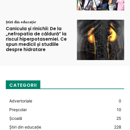
Știri din educație
Canicula și rinichii: De la
„nefropatia de căldură” la
riscul hiperpotasemiei. Ce
spun medicii și studiile
despre hidratare
CATEGORII
Advertoriale
0
Preșcolar
10
Şcoală
25
Știri din educație
228