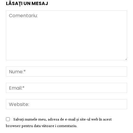
LĂSAȚI UN MESAJ
Comentariu:
Nu
Ema
Web
Salvați numele meu, adresa de e-mail și site-ul web în acest
browser pentru data viitoare i comentariu.