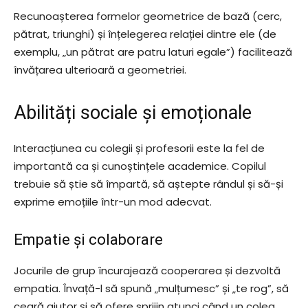
Recunoașterea formelor geometrice de bază (cerc,
pătrat, triunghi) și înțelegerea relației dintre ele (de
exemplu, „un pătrat are patru laturi egale”) facilitează
învățarea ulterioară a geometriei.
Abilități sociale și emoționale
Interacțiunea cu colegii și profesorii este la fel de
importantă ca și cunoștințele academice. Copilul
trebuie să știe să împartă, să aștepte rândul și să-și
exprime emoțiile într-un mod adecvat.
Empatie și colaborare
Jocurile de grup încurajează cooperarea și dezvoltă
empatia. Învață-l să spună „mulțumesc” și „te rog”, să
ceară ajutor și să ofere sprijin atunci când un coleg