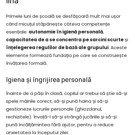
lină
Primele luni de școală se desfășoară mult mai ușor
când micuțul stăpânește câteva competențe
esențiale:
autonomie în igienă personală
,
capacitatea de a se concentra pe sarcini scurte
și
înțelegerea regulilor de bază ale grupului
. Aceste
elemente formează fundația pe care se construiește
învățarea formală.
Igiena și îngrijirea personală
Înainte de a păși în clasă, copilul ar trebui să știe să-și
spele mâinile corect, să-și pună haina și să-și
gestioneze lucrurile personale (ghiozdanul,
rechizitele). Învață-l să-și strângă jucăriile și să-și
pună încălțămintea fără ajutor, pentru a reduce
anxietatea la începutul zilei.