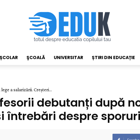
EȘCOLAR
ŞCOALĂ
UNIVERSITAR
ȘTIRI DIN EDUCAȚIE
ge a salarizării. Creșteri...
fesorii debutanți după nou
i întrebări despre sporur
Facebo