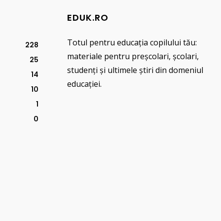
EDUK.RO
Totul pentru educația copilului tău:
228
materiale pentru preșcolari, școlari,
25
studenți și ultimele știri din domeniul
14
educației.
10
1
0