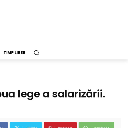
TIMP LIBER
a lege a salarizării.
i
ok
Twitter
Pinterest
WhatsApp