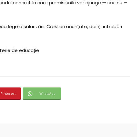
modul concret în care promisiunile vor ajunge — sau nu —
a lege a salarizării. Creșteri anunțate, dar și întrebări
terie de educație
Pinterest
WhatsApp