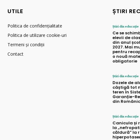
UTILE
ȘTIRI RE
Politica de confidențialitate
Știri din educație
Ce se schim
Politica de utilizare cookie-uri
elevii de cla
din anul șco
Termeni și condiții
2027. Mai mu
pentru recap
Contact
o nouă mate
obligatorie
Știri din educație
Dozele de a
câștigă tot 
teren în Sis
Garanție-Re
din Români
Știri din educație
Canicula și r
la „nefropat
căldură” la r
hiperpotase