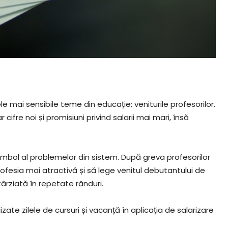
e mai sensibile teme din educație: veniturile profesorilor.
ifre noi și promisiuni privind salarii mai mari, însă
 simbol al problemelor din sistem. După greva profesorilor
rofesia mai atractivă și să lege venitul debutantului de
ârziată în repetate rânduri.
ate zilele de cursuri și vacanță în aplicația de salarizare