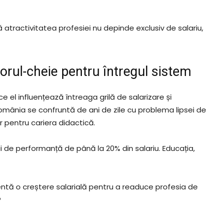
ă atractivitatea profesiei nu depinde exclusiv de salariu,
orul-cheie pentru întregul sistem
 el influențează întreaga grilă de salarizare și
omânia se confruntă de ani de zile cu problema lipsei de
or pentru cariera didactică.
mii de performanță de până la 20% din salariu. Educația,
entă o creștere salarială pentru a readuce profesia de
?