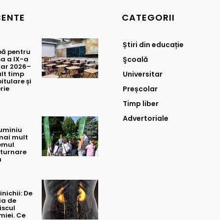
CENTE
CATEGORII
Știri din educație
bă pentru
sa a IX-a
Şcoală
lar 2026–
lt timp
Universitar
itulare și
rie
Preșcolar
Timp liber
Advertoriale
luminiu
mai mult
temul
turnare
a
inichii: De
ia de
iscul
miei. Ce