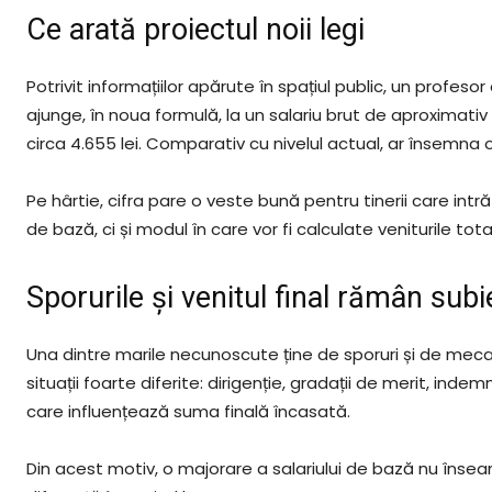
Ce arată proiectul noii legi
Potrivit informațiilor apărute în spațiul public, un profe
ajunge, în noua formulă, la un salariu brut de aproximati
circa 4.655 lei. Comparativ cu nivelul actual, ar însemna 
Pe hârtie, cifra pare o veste bună pentru tinerii care intr
de bază, ci și modul în care vor fi calculate veniturile tota
Sporurile și venitul final rămân subi
Una dintre marile necunoscute ține de sporuri și de meca
situații foarte diferite: dirigenție, gradații de merit, inde
care influențează suma finală încasată.
Din acest motiv, o majorare a salariului de bază nu îns