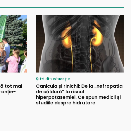
Știri din educație
gă tot mai
Canicula și rinichii: De la „nefropatia
ranție-
de căldură” la riscul
hiperpotasemiei. Ce spun medicii și
studiile despre hidratare