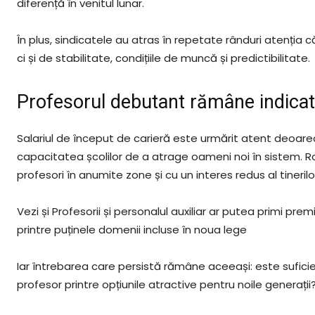
diferență în venitul lunar.
În plus, sindicatele au atras în repetate rânduri atenția c
ci și de stabilitate, condițiile de muncă și predictibilitate.
Profesorul debutant rămâne indicat
Salariul de început de carieră este urmărit atent deoarece
capacitatea școlilor de a atrage oameni noi în sistem. R
profesori în anumite zone și cu un interes redus al tineril
Vezi și Profesorii și personalul auxiliar ar putea primi pre
printre puținele domenii incluse în noua lege
Iar întrebarea care persistă rămâne aceeași: este sufici
profesor printre opțiunile atractive pentru noile generații