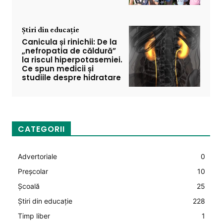
Știri din educație
Canicula și rinichii: De la
„nefropatia de căldură”
la riscul hiperpotasemiei.
Ce spun medicii și
studiile despre hidratare
CATEGORII
Advertoriale
0
Preșcolar
10
Şcoală
25
Știri din educație
228
Timp liber
1