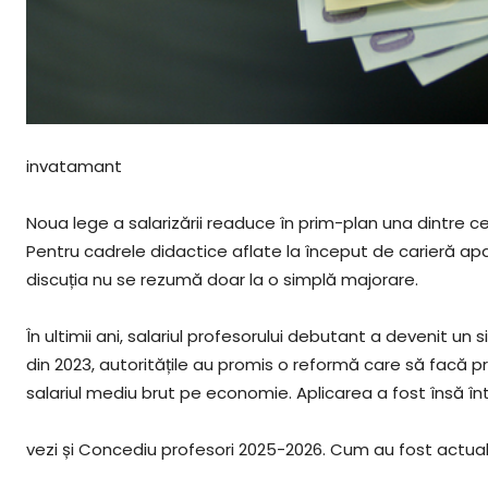
invatamant
Noua lege a salarizării readuce în prim-plan una dintre cel
Pentru cadrele didactice aflate la început de carieră apar c
discuția nu se rezumă doar la o simplă majorare.
În ultimii ani, salariul profesorului debutant a devenit un
din 2023, autoritățile au promis o reformă care să facă p
salariul mediu brut pe economie. Aplicarea a fost însă înt
vezi și Concediu profesori 2025-2026. Cum au fost actualiz