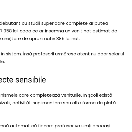
sor debutant cu studii superioare complete ar putea
v 7.958 lei, ceea ce ar însemna un venit net estimat de
o creștere de aproximativ 885 lei net.
ă în sistem. Însă profesorii urmăresc atent nu doar salariul
le.
ecte sensibile
nismele care completează veniturile. În școli există
mnizații, activități suplimentare sau alte forme de plată
eamnă automat că fiecare profesor va simți aceeași