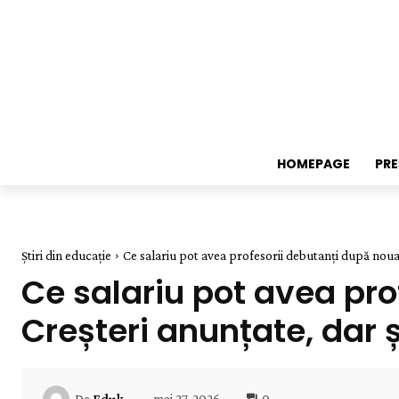
HOMEPAGE
PR
Știri din educație
Ce salariu pot avea profesorii debutanți după noua le
Ce salariu pot avea pro
Creșteri anunțate, dar ș
mai 27, 2026
0
De
Eduk