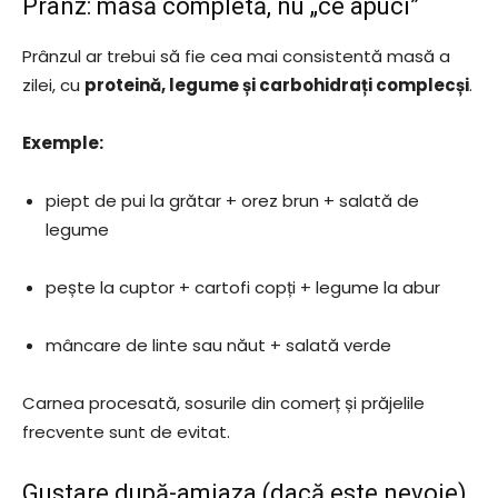
Prânz: masă completă, nu „ce apuci”
Prânzul ar trebui să fie cea mai consistentă masă a
zilei, cu
proteină, legume și carbohidrați complecși
.
Exemple:
piept de pui la grătar + orez brun + salată de
legume
pește la cuptor + cartofi copți + legume la abur
mâncare de linte sau năut + salată verde
Carnea procesată, sosurile din comerț și prăjelile
frecvente sunt de evitat.
Gustare după-amiaza (dacă este nevoie)