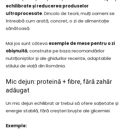
echilibrate și reducerea produselor
ultraprocesate
. Dincolo de teorii, mulți oameni se
întreabă cum arată, concret, o zi de alimentație
sănătoasă.
Mai jos sunt câteva
exemple de mese pentru o zi
obișnuită
, construite pe baza recomandărilor
nutriționiștilor și ale ghidurilor recente, adaptabile
stilului de viață din România.
Mic dejun: proteină + fibre, fără zahăr
adăugat
Un mic dejun echilibrat ar trebui să ofere sațietate și
energie stabilă, fără creșteri bruște ale glicemiei.
Exemple: