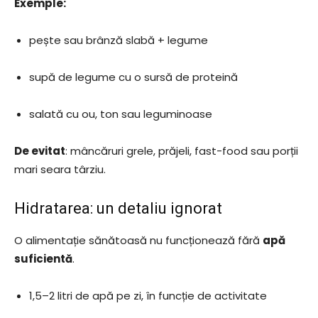
Exemple:
pește sau brânză slabă + legume
supă de legume cu o sursă de proteină
salată cu ou, ton sau leguminoase
De evitat
: mâncăruri grele, prăjeli, fast-food sau porții
mari seara târziu.
Hidratarea: un detaliu ignorat
O alimentație sănătoasă nu funcționează fără
apă
suficientă
.
1,5–2 litri de apă pe zi, în funcție de activitate