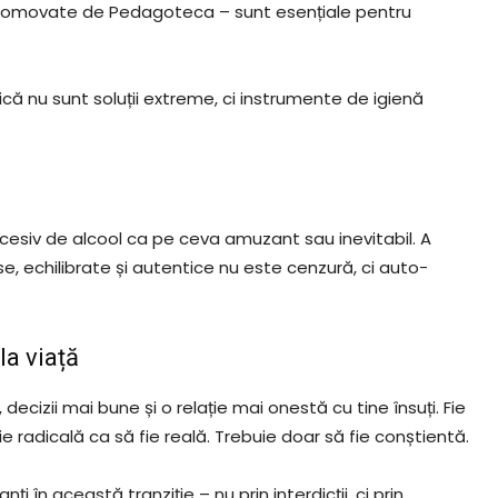
 promovate de Pedagoteca – sunt esențiale pentru
gică nu sunt soluții extreme, ci instrumente de igienă
esiv de alcool ca pe ceva amuzant sau inevitabil. A
, echilibrate și autentice nu este cenzură, ci auto-
la viață
decizii mai bune și o relație mai onestă cu tine însuți. Fie
 radicală ca să fie reală. Trebuie doar să fie conștientă.
i în această tranziție – nu prin interdicții, ci prin