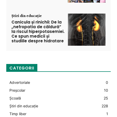
Știri din educație
Canicula și rinichii: De la
„nefropatia de căldură”
la riscul hiperpotasemiei.
Ce spun medicii și
studiile despre hidratare
CATEGORII
Advertoriale
0
Preșcolar
10
Şcoală
25
Știri din educație
228
Timp liber
1