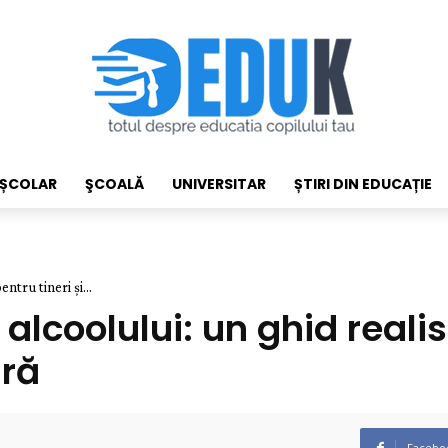
EȘCOLAR
ŞCOALĂ
UNIVERSITAR
ȘTIRI DIN EDUCAȚIE
ntru tineri și...
alcoolului: un ghid realist
ară
Facebo