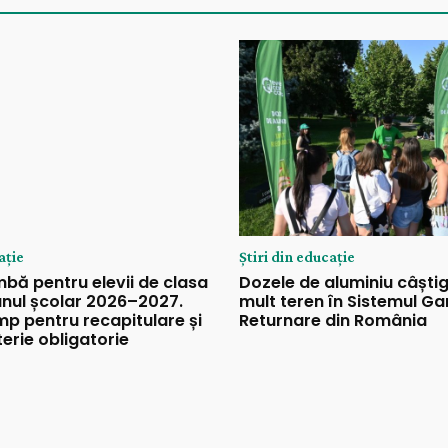
ație
Știri din educație
bă pentru elevii de clasa
Dozele de aluminiu câști
anul școlar 2026–2027.
mult teren în Sistemul Ga
mp pentru recapitulare și
Returnare din România
erie obligatorie