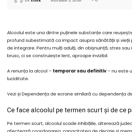
Alcoolul este una dintre puținele substanțe care reușește 
profund subestimată ca impact asupra sănătății și vieții 
de integrare. Pentru mulți adulți, din obișnuință, stres sau
brusc, ci se construiește lent, aproape invizibil.
A renunța la alcool –
temporar sau definitiv
– nu este u
luciditate.
Vezi și Dependența de ecrane similară cu dependența de
Ce face alcoolul pe termen scurt și de ce p
Pe termen scurt, alcoolul scade inhibițiile, alterează jude
afectează coordonarea, capacitatea de decizie și memo