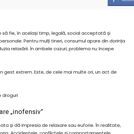
să fie, în același timp, legală, social acceptată și
personale. Pentru mulți tineri, consumul apare din dorința
 iluzia relaxării. În ambele cazuri, problema nu începe
n gest extrem. Este, de cele mai multe ori, un act de
 droguri
are „inofensiv”
cata și dă impresia de relaxare sau euforie. În realitate,
ria. Accidentele, conflictele și comportamentele