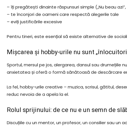
– îți pregătești dinainte răspunsuri simple („Nu beau azi”,
– te înconjori de oameni care respectă alegerile tale
– eviți justificările excesive
Pentru tineri, este esențial să existe alternative de sociali
Mișcarea și hobby-urile nu sunt „înlocuitori”
Sportul, mersul pe jos, alergarea, dansul sau drumețiile nu
anxietatea și oferă o formă sănătoasă de descărcare e
La fel, hobby-urile creative – muzica, scrisul, gătitul, desen
reduc nevoia de a apela la el.
Rolul sprijinului: de ce nu e un semn de slă
Discuțiile cu un mentor, un profesor, un consilier sau un 