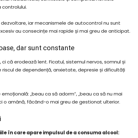
controlului.
 în dezvoltare, iar mecanismele de autocontrol nu sunt
esiv au consecințe mai rapide și mai greu de anticipat.
oase, dar sunt constante
 ci că erodează lent. Ficatul, sistemul nervos, somnul și
 riscul de dependență, anxietate, depresie și dificultăți
e emoțională: „beau ca să adorm”, „beau ca să nu mai
ci o amână, făcând-o mai greu de gestionat ulterior.
i
ațiile în care apare impulsul de a consuma alcool: