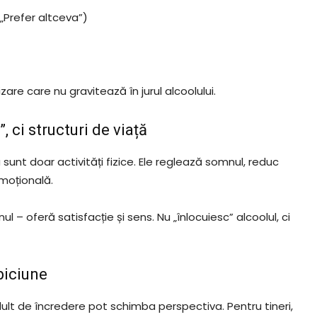
 „Prefer altceva”)
zare care nu gravitează în jurul alcoolului.
, ci structuri de viață
 sunt doar activități fizice. Ele reglează somnul, reduc
moțională.
ul – oferă satisfacție și sens. Nu „înlocuiesc” alcoolul, ci
biciune
adult de încredere pot schimba perspectiva. Pentru tineri,