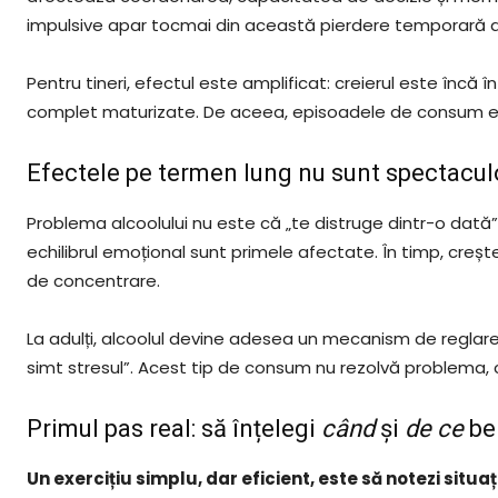
impulsive apar tocmai din această pierdere temporară a 
Pentru tineri, efectul este amplificat: creierul este încă
complet maturizate. De aceea, episoadele de consum exc
Efectele pe termen lung nu sunt spectacul
Problema alcoolului nu este că „te distruge dintr-o dată”,
echilibrul emoțional sunt primele afectate. În timp, crește
de concentrare.
La adulți, alcoolul devine adesea un mecanism de reglar
simt stresul”. Acest tip de consum nu rezolvă problema, 
Primul pas real: să înțelegi
când
și
de ce
be
Un exercițiu simplu, dar eficient, este să notezi situ