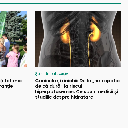
Știri din educație
gă tot mai
Canicula și rinichii: De la „nefropatia
ranție-
de căldură” la riscul
hiperpotasemiei. Ce spun medicii și
studiile despre hidratare