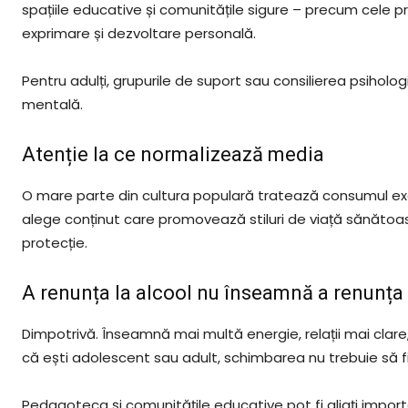
spațiile educative și comunitățile sigure – precum cele
exprimare și dezvoltare personală.
Pentru adulți, grupurile de suport sau consilierea psiholo
mentală.
Atenție la ce normalizează media
O mare parte din cultura populară tratează consumul exc
alege conținut care promovează stiluri de viață sănătoase
protecție.
A renunța la alcool nu înseamnă a renunța 
Dimpotrivă. Înseamnă mai multă energie, relații mai clare, 
că ești adolescent sau adult, schimbarea nu trebuie să fie
Pedagoteca și comunitățile educative pot fi aliați importanț