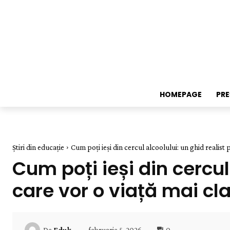
HOMEPAGE
PR
Știri din educație
Cum poți ieși din cercul alcoolului: un ghid realist pe
Cum poți ieși din cercul 
care vor o viață mai cl
februarie 5, 2026
0
De
Eduk