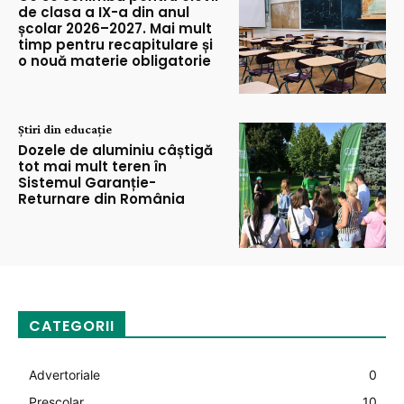
de clasa a IX-a din anul
școlar 2026–2027. Mai mult
timp pentru recapitulare și
o nouă materie obligatorie
Știri din educație
Dozele de aluminiu câștigă
tot mai mult teren în
Sistemul Garanție-
Returnare din România
CATEGORII
Advertoriale
0
Preșcolar
10