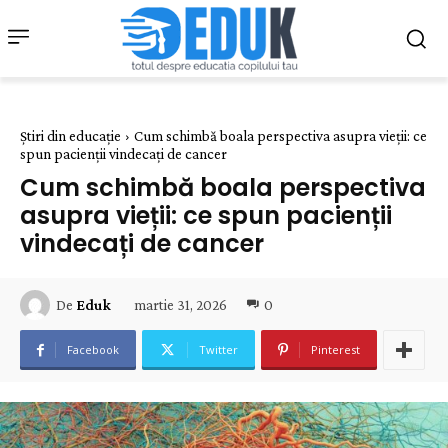
Știri din educație
Cum schimbă boala perspectiva asupra vieții: ce
spun pacienții vindecați de cancer
Cum schimbă boala perspectiva
asupra vieții: ce spun pacienții
vindecați de cancer
martie 31, 2026
0
De
Eduk
Facebook
Twitter
Pinterest