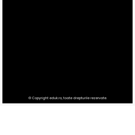
Şcoală
25
Universitar
14
Preșcolar
10
Timp liber
1
Advertoriale
0
EDUK.RO
Totul pentru educația copilului tău: materiale pentru preșcolari,
școlari, studenți și ultimele știri din domeniul educației.
© Copyright eduk.ro, toate drepturile rezervate.