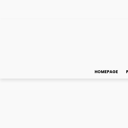
HOMEPAGE
Știri din educație
Evaluare Națională 2026 la Limba și literatura română: 
Evaluare Națională 2026 
suport și calendarul co