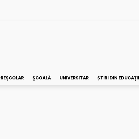
PREȘCOLAR
ŞCOALĂ
UNIVERSITAR
ȘTIRI DIN EDUCAȚI
subiecte, texte-suport și calendarul...
la Limba și literatura ro
mplet