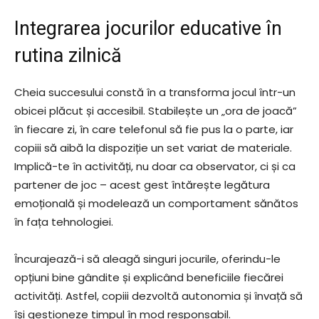
Integrarea jocurilor educative în
rutina zilnică
Cheia succesului constă în a transforma jocul într-un
obicei plăcut și accesibil. Stabilește un „ora de joacă”
în fiecare zi, în care telefonul să fie pus la o parte, iar
copiii să aibă la dispoziție un set variat de materiale.
Implică-te în activități, nu doar ca observator, ci și ca
partener de joc – acest gest întărește legătura
emoțională și modelează un comportament sănătos
în fața tehnologiei.
Încurajează-i să aleagă singuri jocurile, oferindu-le
opțiuni bine gândite și explicând beneficiile fiecărei
activități. Astfel, copiii dezvoltă autonomia și învață să
își gestioneze timpul în mod responsabil.