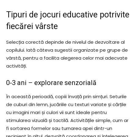
Tipuri de jocuri educative potrivite
fiecărei vârste
Selecția corectă depinde de nivelul de dezvoltare al
copilului. Iată câteva sugestii organizate pe grupe de
vârstă, pentru a facilita alegerea celor mai adecvate
activități.
0‑3 ani – explorare senzorială
În această perioadă, copiii învață prin simțuri. Seturile
de cuburi din lemn, jucăriile cu texturi variate și cărțile
cu imagini mari și culori vii sunt ideale pentru
stimularea vizuală și tactilă. Activitățile simple, cum ar
fi sortarea formelor sau turnarea apei dintr-un
recipient în altul, dezvoltă coordonarea și înțelegerea