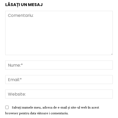
LĂSAȚI UN MESAJ
Comentariu:
Nu
Ema
Web
Salvați numele meu, adresa de e-mail și site-ul web în acest
browser pentru data viitoare i comentariu.