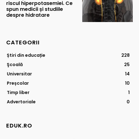
riscul hiperpotasemiei. Ce
spun medicii și studiile
despre hidratare
CATEGORII
Știri din educație
228
Şcoală
25
Universitar
14
Preșcolar
10
Timp liber
1
Advertoriale
0
EDUK.RO