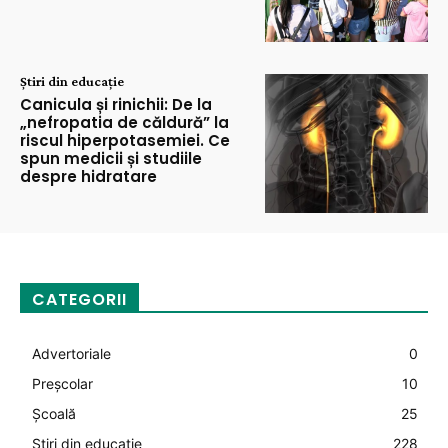
Știri din educație
Canicula și rinichii: De la
„nefropatia de căldură” la
riscul hiperpotasemiei. Ce
spun medicii și studiile
despre hidratare
CATEGORII
Advertoriale
0
Preșcolar
10
Şcoală
25
Știri din educație
228