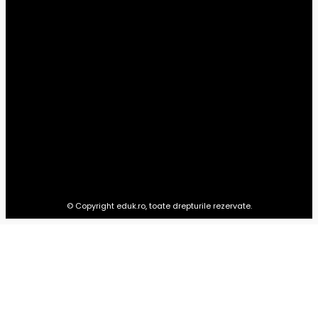
Universitar
14
Preșcolar
10
Timp liber
1
Advertoriale
0
EDUK.RO
Totul pentru educația copilului tău: materiale pentru preșcolari,
școlari, studenți și ultimele știri din domeniul educației.
© Copyright eduk.ro, toate drepturile rezervate.