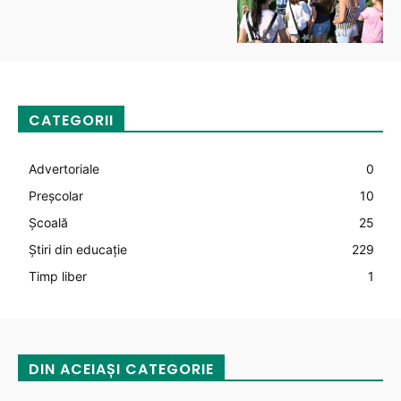
CATEGORII
Advertoriale
0
Preșcolar
10
Şcoală
25
Știri din educație
229
Timp liber
1
DIN ACEIAȘI CATEGORIE