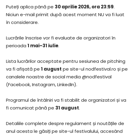
Puteți aplica până pe
30 aprilie 2026, ora 23:59
.
Niciun e-mail primit după acest moment NU va fi luat
în considerare.
Lucrările înscrise vor fi evaluate de organizatori în
perioada
1 mai–31 iulie
.
Lista lucrărilor acceptate pentru sesiunea de pitching
va fi afișată pe
1 august
pe site-ul nodfestival.ro și pe
canalele noastre de social media @nodfestival
(Facebook, Instagram, LinkedIn).
Programul de întâlniri va fi stabilit de organizatori și va
fi comunicat până pe
31 august
.
Detaliile complete despre regulament și noutățile de
anul acesta le găsiți pe site-ul festivalului, accesând