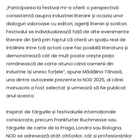
„Participarea la festival mi-a oferit o perspectivă
consistentă asupra industriei literare și ocazia unor
dialoguri valoroase cu editori, agenți literari și scriitori.
Festivalul se individualizează față de alte evenimente
literare din țară prin faptul că oferă un spațiu real de
întâlnire între toți actorii care fac posibilă literatura și
demonstrează cât de mult poate crește piața
românească de carte atunci când oamenii din
industrie își unesc forțele“, spune Mădălina Tănasă,
una dintre autoarele prezente la NOD 2025, al cărei
manuscris a fost selectat și urmează să fie publicat
anul acesta.
Inspirat de târgurile și festivalurile internaționale
consacrate, precum Frankfurter Buchmesse sau
târgurile de carte de la Praga, Londra sau Bologna,
NOD se adresează atât cititorilor, cât și profesioniștilor