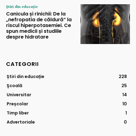
Știri din educație
Canicula și rinichii: De la
„nefropatia de căldură” la
riscul hiperpotasemiei. Ce
spun medicii și studiile
despre hidratare
CATEGORII
Știri din educație
228
Şcoală
25
Universitar
14
Preșcolar
10
Timp liber
1
Advertoriale
0