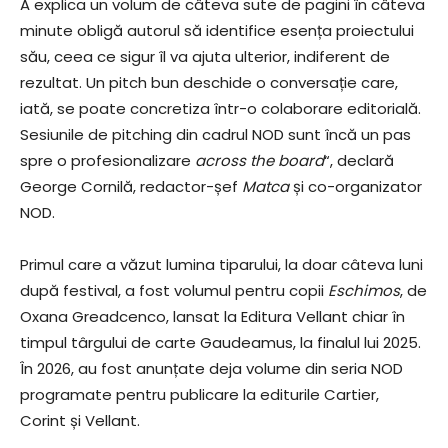
A explica un volum de câteva sute de pagini în câteva
minute obligă autorul să identifice esența proiectului
său, ceea ce sigur îl va ajuta ulterior, indiferent de
rezultat. Un pitch bun deschide o conversație care,
iată, se poate concretiza într-o colaborare editorială.
Sesiunile de pitching din cadrul NOD sunt încă un pas
spre o profesionalizare
across the board
“, declară
George Cornilă, redactor-șef
Matca
și co-organizator
NOD.
Primul care a văzut lumina tiparului, la doar câteva luni
după festival, a fost volumul pentru copii
Eschimos
, de
Oxana Greadcenco, lansat la Editura Vellant chiar în
timpul târgului de carte Gaudeamus, la finalul lui 2025.
În 2026, au fost anunțate deja volume din seria NOD
programate pentru publicare la editurile Cartier,
Corint și Vellant.