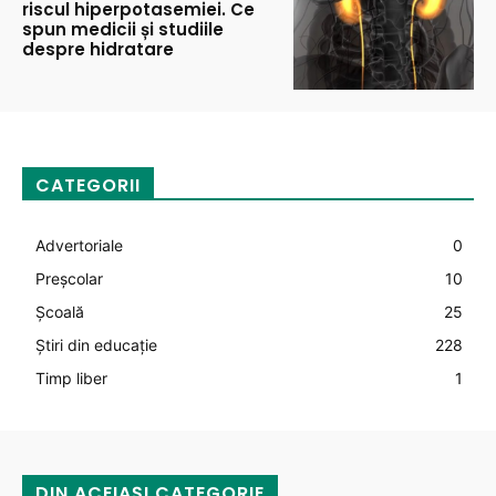
riscul hiperpotasemiei. Ce
spun medicii și studiile
despre hidratare
CATEGORII
Advertoriale
0
Preșcolar
10
Şcoală
25
Știri din educație
228
Timp liber
1
DIN ACEIAȘI CATEGORIE