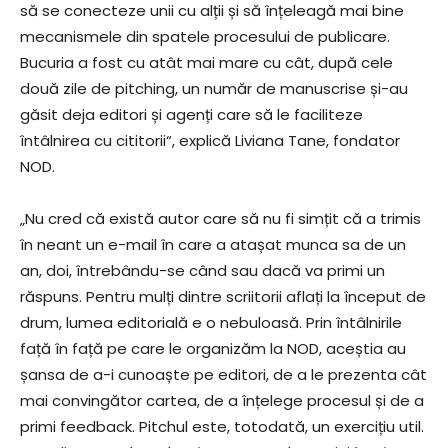
să se conecteze unii cu alții și să înțeleagă mai bine
mecanismele din spatele procesului de publicare.
Bucuria a fost cu atât mai mare cu cât, după cele
două zile de pitching, un număr de manuscrise și-au
găsit deja editori și agenți care să le faciliteze
întâlnirea cu cititorii“, explică Liviana Tane, fondator
NOD.
„Nu cred că există autor care să nu fi simțit că a trimis
în neant un e-mail în care a atașat munca sa de un
an, doi, întrebându-se când sau dacă va primi un
răspuns. Pentru mulți dintre scriitorii aflați la început de
drum, lumea editorială e o nebuloasă. Prin întâlnirile
față în față pe care le organizăm la NOD, aceștia au
șansa de a-i cunoaște pe editori, de a le prezenta cât
mai convingător cartea, de a înțelege procesul și de a
primi feedback. Pitchul este, totodată, un exercițiu util.