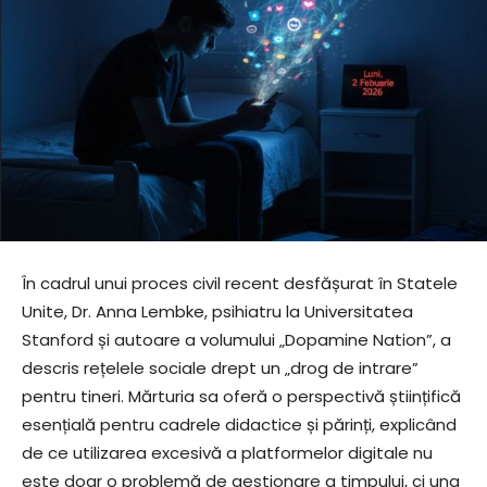
În cadrul unui proces civil recent desfășurat în Statele
Unite, Dr. Anna Lembke, psihiatru la Universitatea
Stanford și autoare a volumului „Dopamine Nation”, a
descris rețelele sociale drept un „drog de intrare”
pentru tineri. Mărturia sa oferă o perspectivă științifică
esențială pentru cadrele didactice și părinți, explicând
de ce utilizarea excesivă a platformelor digitale nu
este doar o problemă de gestionare a timpului, ci una