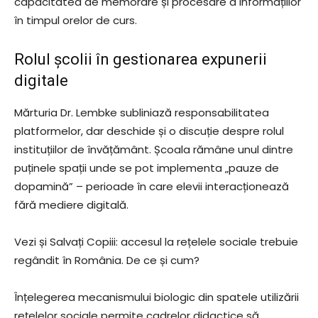
capacitatea de memorare și procesare a informațiilor
în timpul orelor de curs.
Rolul școlii în gestionarea expunerii
digitale
Mărturia Dr. Lembke subliniază responsabilitatea
platformelor, dar deschide și o discuție despre rolul
instituțiilor de învățământ. Școala rămâne unul dintre
puținele spații unde se pot implementa „pauze de
dopamină” – perioade în care elevii interacționează
fără mediere digitală.
Vezi și Salvați Copiii: accesul la rețelele sociale trebuie
regândit în România. De ce și cum?
Înțelegerea mecanismului biologic din spatele utilizării
rețelelor sociale permite cadrelor didactice să