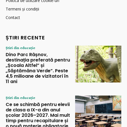
Politica de utilizare cookie-uri
Termeni și condiții
Contact
ȘTIRI RECENTE
Știri din educație
Dino Parc Râșnov,
destinația preferată pentru
„Școala Altfel” și
„Săptămâna Verde”. Peste
4,5 milioane de vizitatori în
11 ani
Știri din educație
Ce se schimbă pentru elevii
de clasa a IX-a din anul
școlar 2026–2027. Mai mult
timp pentru recapitulare și
o nouă materie obligatorie