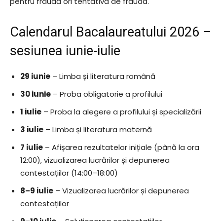
pentru fraudă ori tentativă de fraudă.
Calendarul Bacalaureatului 2026 –
sesiunea iunie-iulie
29 iunie
– Limba și literatura română
30 iunie
– Proba obligatorie a profilului
1 iulie
– Proba la alegere a profilului și specializării
3 iulie
– Limba și literatura maternă
7 iulie
– Afișarea rezultatelor inițiale (până la ora
12:00), vizualizarea lucrărilor și depunerea
contestațiilor (14:00–18:00)
8–9 iulie
– Vizualizarea lucrărilor și depunerea
contestațiilor