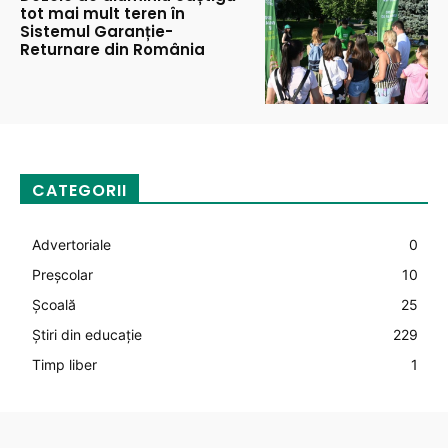
tot mai mult teren în
Sistemul Garanție-
Returnare din România
CATEGORII
Advertoriale
0
Preșcolar
10
Şcoală
25
Știri din educație
229
Timp liber
1