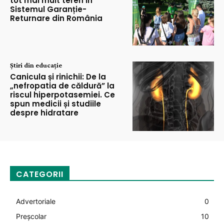
tot mai mult teren în
Sistemul Garanție-
Returnare din România
Știri din educație
Canicula și rinichii: De la
„nefropatia de căldură” la
riscul hiperpotasemiei. Ce
spun medicii și studiile
despre hidratare
CATEGORII
Advertoriale
0
Preșcolar
10