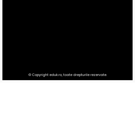
Preșcolar
10
Timp liber
1
Advertoriale
0
EDUK.RO
Totul pentru educația copilului tău: materiale pentru preșcolari,
școlari, studenți și ultimele știri din domeniul educației.
© Copyright eduk.ro, toate drepturile rezervate.