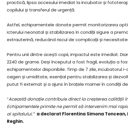
practică, lipsa accesului imediat la incubator și fototera
copilului și transferul de urgență.
Astfel, echipamentele donate permit monitorizarea optimă
icterului neonatal și stabilizarea în condiții sigure a pre
extrauterină, reducând riscul de complicații și necesitatea
Pentru unii dintre acești copii, impactul este imediat. D
2240 de grame. Deși începutul a fost fragil, evoluția a fost
echipamentelor disponibile. Timp de 7 zile, incubatorul 
oxigen și umiditate, esențial pentru stabilizarea și dezvolt
putut fi externat și a ajuns în brațele mamei în condiții de
“
Această donație contribuie direct la creșterea calității 
Echipamentele primite ne permit să intervenim mai rapid 
ai spitalului.”
a declarat Florentina Simona Toncean, 
Reghin.