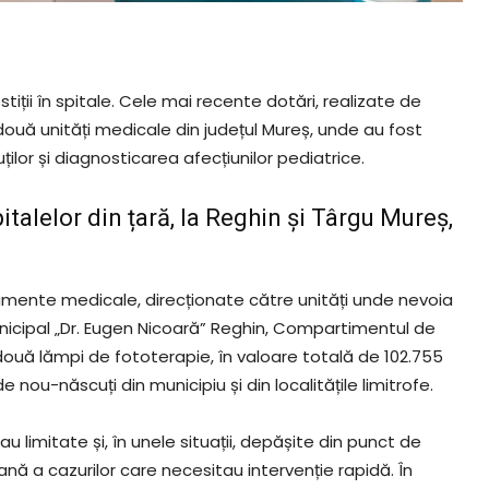
estiții în spitale. Cele mai recente dotări, realizate de
ză două unități medicale din județul Mureș, unde au fost
ilor și diagnosticarea afecțiunilor pediatrice.
talelor din țară, la Reghin și Târgu Mureș,
chipamente medicale, direcționate către unități unde nevoia
 Municipal „Dr. Eugen Nicoară” Reghin, Compartimentul de
ouă lămpi de fototerapie, în valoare totală de 102.755
e nou-născuți din municipiu și din localitățile limitrofe.
limitate și, în unele situații, depășite din punct de
ă a cazurilor care necesitau intervenție rapidă. În