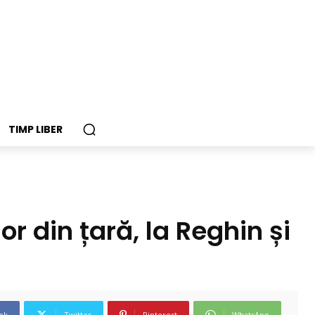
TIMP LIBER
r din țară, la Reghin și
ok
Twitter
Pinterest
WhatsApp