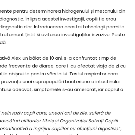
ente pentru determinarea hidrogenului și metanului din
iagnostic. În lipsa acestei investigații, copiii fie erau
diagnostic clar. Introducerea acestei tehnologii permite
 tratament țintit și evitarea investigațiilor invazive. Peste
dă.
ativă Alex, un băiat de 10 ani, s-a confruntat timp de
ade frecvente de diaree, care i-au afectat viața de zi cu
tățile obișnuite pentru vârsta lui. Testul respirator care
 prezența unei suprapopulări bacteriene a intestinului
entului adecvat, simptomele s-au ameliorat, iar copilul a
einvaziv copii care, uneori ani de zile, suferă de
ători cititorilor Libris și Organizației Salvați Copiii
mnificativă a îngrijirii copiilor cu afecțiuni digestive
.”,