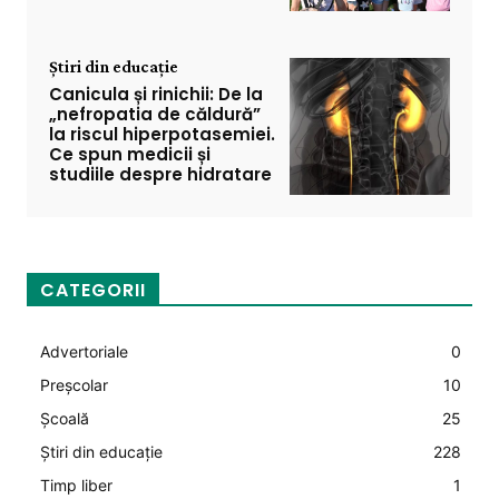
Știri din educație
Canicula și rinichii: De la
„nefropatia de căldură”
la riscul hiperpotasemiei.
Ce spun medicii și
studiile despre hidratare
CATEGORII
Advertoriale
0
Preșcolar
10
Şcoală
25
Știri din educație
228
Timp liber
1