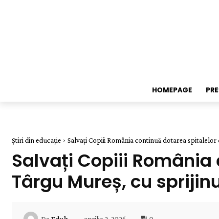
HOMEPAGE
PR
Știri din educație
Salvați Copiii România continuă dotarea spitalelor di
Salvați Copiii România c
Târgu Mureș, cu sprijinul 
aprilie 2, 2026
0
De
Eduk