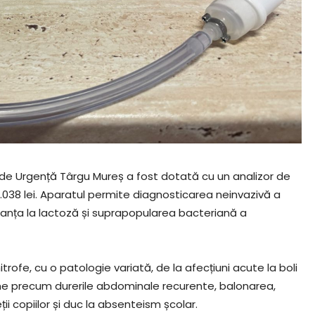
an de Urgență Târgu Mureș a fost dotată cu un analizor de
3.038 lei. Aparatul permite diagnosticarea neinvazivă a
eranța la lactoză și suprapopularea bacteriană a
itrofe, cu o patologie variată, de la afecțiuni acute la boli
me precum durerile abdominale recurente, balonarea,
i copiilor și duc la absenteism școlar.