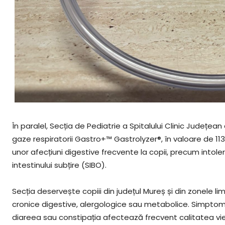
În paralel, Secția de Pediatrie a Spitalului Clinic Județe
gaze respiratorii Gastro+™ Gastrolyzer®, în valoare de 11
unor afecțiuni digestive frecvente la copii, precum intol
intestinului subțire (SIBO).
Secția deservește copiii din județul Mureș și din zonele lim
cronice digestive, alergologice sau metabolice. Simpto
diareea sau constipația afectează frecvent calitatea vieți