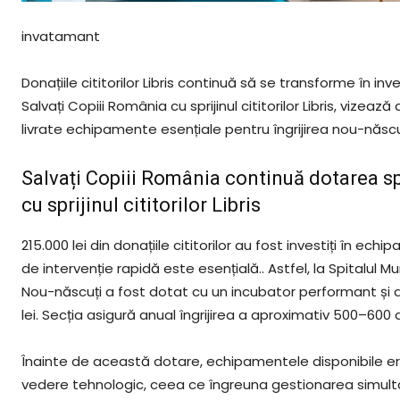
invatamant
Donațiile cititorilor Libris continuă să se transforme în inv
Salvați Copiii România cu sprijinul cititorilor Libris, vizea
livrate echipamente esențiale pentru îngrijirea nou-născuț
Salvați Copiii România continuă dotarea spi
cu sprijinul cititorilor Libris
215.000 lei din donațiile cititorilor au fost investiți în e
de intervenție rapidă este esențială.. Astfel, la Spitalul
Nou-născuți a fost dotat cu un incubator performant și d
lei. Secția asigură anual îngrijirea a aproximativ 500–600 d
Înainte de această dotare, echipamentele disponibile erau 
vedere tehnologic, ceea ce îngreuna gestionarea simultan