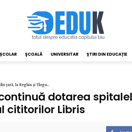
EȘCOLAR
ŞCOALĂ
UNIVERSITAR
ȘTIRI DIN EDUCAȚIE
n țară, la Reghin și Târgu...
ontinuă dotarea spitalelo
cititorilor Libris
Facebo