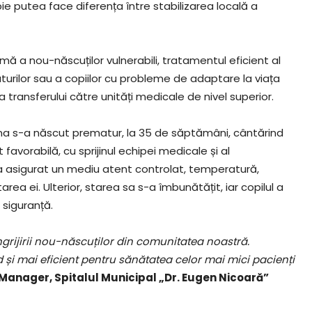
pie putea face diferența între stabilizarea locală a
 a nou-născuților vulnerabili, tratamentul eficient al
maturilor sau a copiilor cu probleme de adaptare la viața
 transferului către unități medicale de nivel superior.
iana s-a născut prematur, la 35 de săptămâni, cântărind
 favorabilă, cu sprijinul echipei medicale și al
i-a asigurat un mediu atent controlat, temperatură,
area ei. Ulterior, starea sa s-a îmbunătățit, iar copilul a
 siguranță.
îngrijirii nou-născuților din comunitatea noastră.
și mai eficient pentru sănătatea celor mai mici pacienți
Manager, Spitalul Municipal „Dr. Eugen Nicoară”