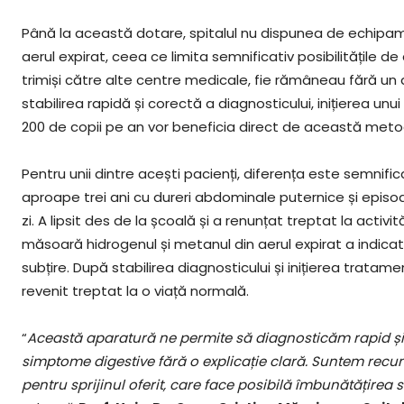
Până la această dotare, spitalul nu dispunea de echipam
aerul expirat, ceea ce limita semnificativ posibilitățile de d
trimiși către alte centre medicale, fie rămâneau fără un 
stabilirea rapidă și corectă a diagnosticului, inițierea unui
200 de copii pe an vor beneficia direct de această meto
Pentru unii dintre acești pacienți, diferența este semnific
aproape trei ani cu dureri abdominale puternice și episo
zi. A lipsit des de la școală și a renunțat treptat la activi
măsoară hidrogenul și metanul din aerul expirat a indicat
subțire. După stabilirea diagnosticului și inițierea tratam
revenit treptat la o viață normală.
“
A
ceastă aparatură ne permite să diagnosticăm rapid și n
simptome digestive fără o explicație clară. Suntem recunosc
pentru sprijinul oferit, care face posibilă îmbunătățirea se