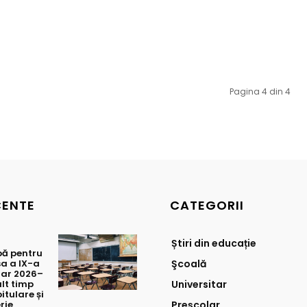
Pagina 4 din 4
CENTE
CATEGORII
Știri din educație
bă pentru
sa a IX-a
Şcoală
lar 2026–
lt timp
Universitar
itulare și
rie
Preșcolar