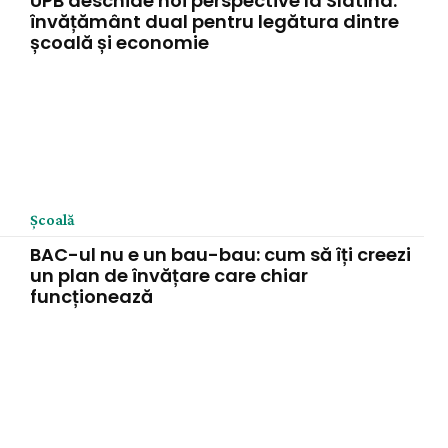
UPB deschide noi perspective la Slatina:
învățământ dual pentru legătura dintre
școală și economie
Şcoală
BAC-ul nu e un bau-bau: cum să îți creezi
un plan de învățare care chiar
funcționează