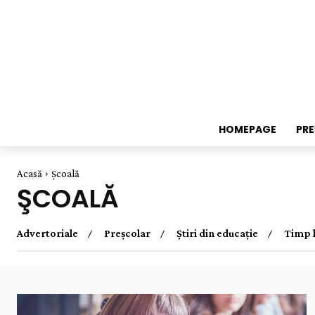
HOMEPAGE
PR
Acasă
Şcoală
ŞCOALĂ
Advertoriale
Preșcolar
Știri din educație
Timp l