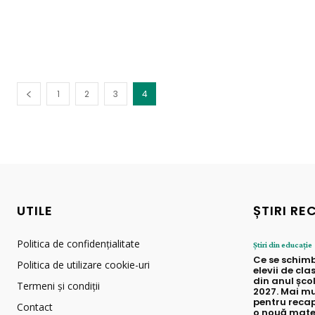
1
2
3
4
UTILE
ȘTIRI RE
Politica de confidențialitate
Știri din educație
Ce se schim
Politica de utilizare cookie-uri
elevii de cla
din anul șco
Termeni și condiții
2027. Mai mu
pentru recap
Contact
o nouă mate