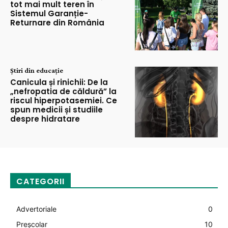
tot mai mult teren în
Sistemul Garanție-
Returnare din România
Știri din educație
Canicula și rinichii: De la
„nefropatia de căldură” la
riscul hiperpotasemiei. Ce
spun medicii și studiile
despre hidratare
CATEGORII
Advertoriale
0
Preșcolar
10