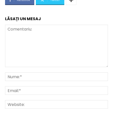
LĂSAȚI UN MESAJ
Comentariu:
Nu
Ema
Web