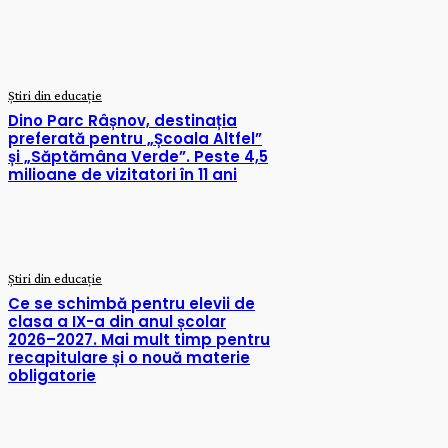
POATE EȘTI INTERESAT DE
Știri din educație
Dino Parc Râșnov, destinația
preferată pentru „Școala Altfel”
și „Săptămâna Verde”. Peste 4,5
milioane de vizitatori în 11 ani
Știri din educație
Ce se schimbă pentru elevii de
clasa a IX-a din anul școlar
2026–2027. Mai mult timp pentru
recapitulare și o nouă materie
obligatorie