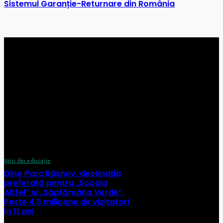
Sistemul Garanție-Returnare din România
UTILE
Politica de confidențialitate
Politica de utilizare cookie-uri
Termeni și condiții
Contact
ȘTIRI RECENTE
Știri din educație
Dino Parc Râșnov, destinația
preferată pentru „Școala
Altfel” și „Săptămâna Verde”.
Peste 4,5 milioane de vizitatori
în 11 ani