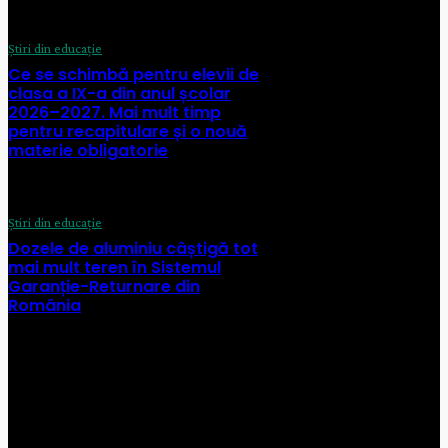
Știri din educație
Ce se schimbă pentru elevii de
clasa a IX-a din anul școlar
2026–2027. Mai mult timp
pentru recapitulare și o nouă
materie obligatorie
Știri din educație
Dozele de aluminiu câștigă tot
mai mult teren în Sistemul
Garanție-Returnare din
România
CATEGORII