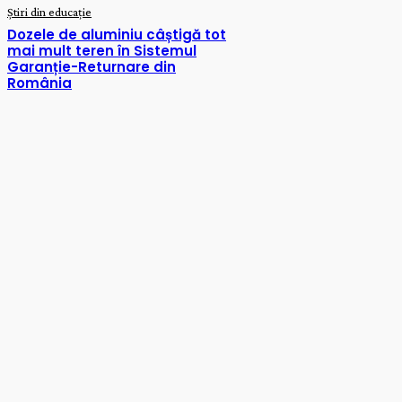
Știri din educație
Dozele de aluminiu câștigă tot
mai mult teren în Sistemul
Garanție-Returnare din
România
CATEGORII
Advertoriale
0
Preșcolar
10
Şcoală
25
Știri din educație
229
Timp liber
1