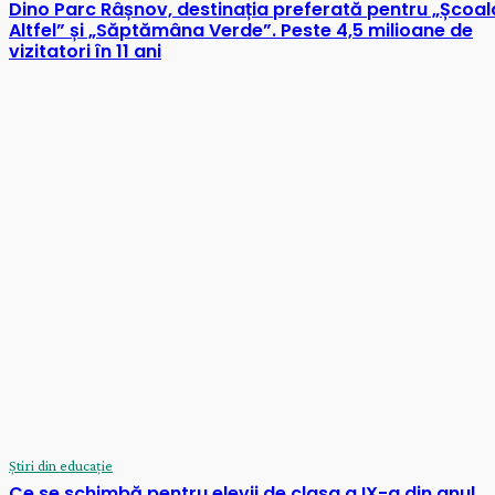
Dino Parc Râșnov, destinația preferată pentru „Școal
Altfel” și „Săptămâna Verde”. Peste 4,5 milioane de
vizitatori în 11 ani
Știri din educație
Ce se schimbă pentru elevii de clasa a IX-a din anul