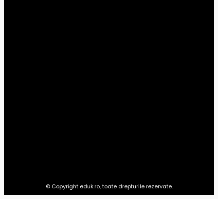
Știri din educație
229
Şcoală
25
Universitar
14
Preșcolar
10
Timp liber
1
Advertoriale
0
EDUK.RO
Totul pentru educația copilului tău: materiale pentru preșcolari,
școlari, studenți și ultimele știri din domeniul educației.
© Copyright eduk.ro, toate drepturile rezervate.