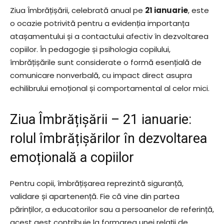
Ziua Îmbrățișării, celebrată anual pe
21 ianuarie
, este
o ocazie potrivită pentru a evidenția importanța
atașamentului și a contactului afectiv în dezvoltarea
copiilor. În pedagogie și psihologia copilului,
îmbrățișările sunt considerate o formă esențială de
comunicare nonverbală, cu impact direct asupra
echilibrului emoțional și comportamental al celor mici.
Ziua Îmbrățișării – 21 ianuarie:
rolul îmbrățișărilor în dezvoltarea
emoțională a copiilor
Pentru copii, îmbrățișarea reprezintă siguranță,
validare și apartenență. Fie că vine din partea
părinților, a educatorilor sau a persoanelor de referință,
acest gest contribuie la formarea unei relații de