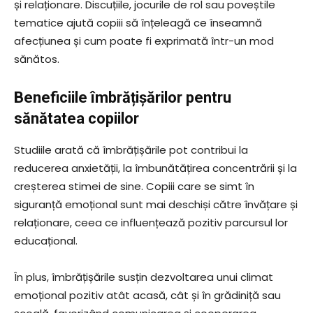
și relaționare. Discuțiile, jocurile de rol sau poveștile
tematice ajută copiii să înțeleagă ce înseamnă
afecțiunea și cum poate fi exprimată într-un mod
sănătos.
Beneficiile îmbrățișărilor pentru
sănătatea copiilor
Studiile arată că îmbrățișările pot contribui la
reducerea anxietății, la îmbunătățirea concentrării și la
creșterea stimei de sine. Copiii care se simt în
siguranță emoțional sunt mai deschiși către învățare și
relaționare, ceea ce influențează pozitiv parcursul lor
educațional.
În plus, îmbrățișările susțin dezvoltarea unui climat
emoțional pozitiv atât acasă, cât și în grădiniță sau