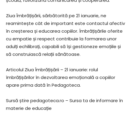
școală, favorizând comunicarea și cooperarea.
Ziua Îmbrățișării, sărbătorită pe 21 ianuarie, ne
reamintește cât de important este contactul afectiv
în creșterea și educarea copiilor. Îmbrățișările oferite
cu empatie și respect contribuie la formarea unor
adulți echilibrați, capabili să își gestioneze emoțiile și
să construiască relații sănătoase.
Articolul Ziua Îmbrățișării – 21 ianuarie: rolul
îmbrățișărilor în dezvoltarea emoțională a copiilor
apare prima dată în Pedagoteca.
Sursă știre pedagoteca.ro – Sursa ta de informare în
materie de educație