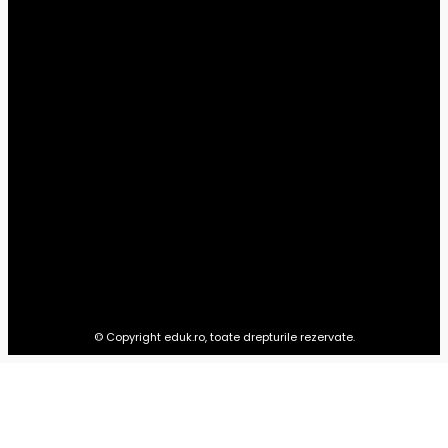
Știri din educație
228
Şcoală
25
Universitar
14
Preșcolar
10
Timp liber
1
Advertoriale
0
EDUK.RO
Totul pentru educația copilului tău: materiale pentru preșcolari,
școlari, studenți și ultimele știri din domeniul educației.
© Copyright eduk.ro, toate drepturile rezervate.