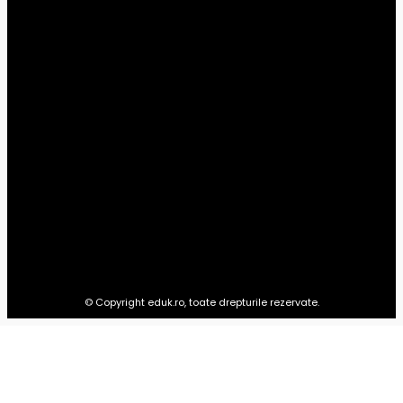
Știri din educație
228
Şcoală
25
Universitar
14
Preșcolar
10
Timp liber
1
Advertoriale
0
EDUK.RO
Totul pentru educația copilului tău: materiale pentru preșcolari,
școlari, studenți și ultimele știri din domeniul educației.
© Copyright eduk.ro, toate drepturile rezervate.