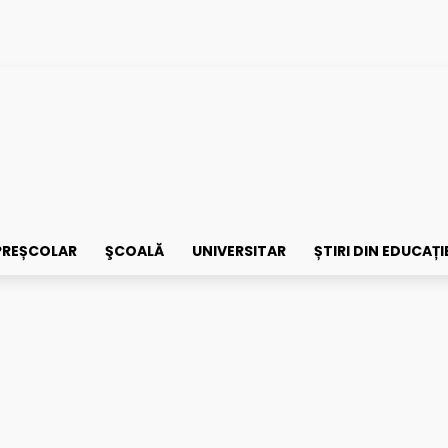
PREȘCOLAR
ŞCOALĂ
UNIVERSITAR
ȘTIRI DIN EDUCAȚI
nă care îți personalizează învățarea
orma de grile pentru admi
ea