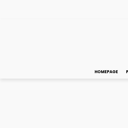
HOMEPAGE
Şcoală
Grile-Admitere.ro: platforma de grile pentru admitere la Medici
Grile-Admitere.ro: platf
personalizează învățar